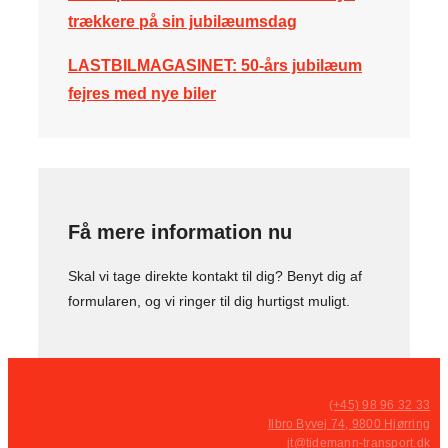
trækkere på sin jubilæumsdag
LASTBILMAGASINET:
50-års jubilæum
fejres med nye biler
Få mere information nu
Skal vi tage direkte kontakt til dig? Benyt dig af
formularen, og vi ringer til dig hurtigst muligt.
(+45) 98 96 32 33
Ilbro Byvej 74, 9800 Hjørring
jt@tidemann-transport.dk